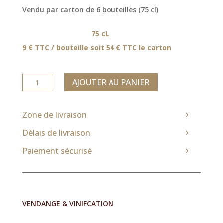
Vendu par carton de 6 bouteilles (75 cl)
75 cL
9 € TTC / bouteille soit 54 € TTC le carton
quantité
AJOUTER AU PANIER
de
PUR
JUS
Zone de livraison
DE
Délais de livraison
RAISIN
-
Paiement sécurisé
75mL
VENDANGE & VINIFCATION