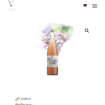
Couleur :

Millésime :