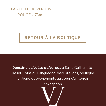
LA VOÛTE DU VERDUS
ROUGE – 75mL
RETOUR À LA BOUTIQUE
Domaine La Voûte du Verdus
à Saint-Guilhem-le-
Désert : vins du Languedoc, dégustations, boutique
en ligne et événements au cœur d’un terroir
d’exception.