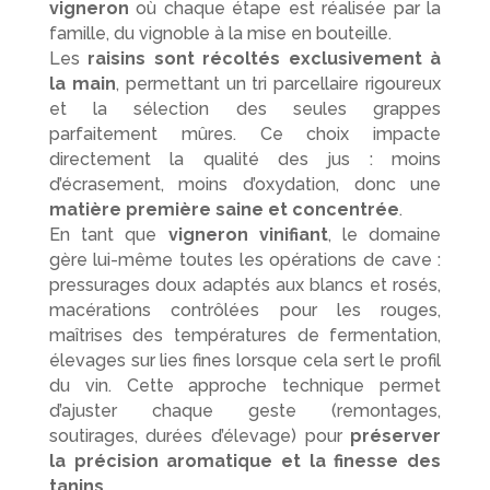
vigneron
où chaque étape est réalisée par la
famille, du vignoble à la mise en bouteille.
Les
raisins sont récoltés exclusivement à
la main
, permettant un tri parcellaire rigoureux
et la sélection des seules grappes
parfaitement mûres. Ce choix impacte
directement la qualité des jus : moins
d’écrasement, moins d’oxydation, donc une
matière première saine et concentrée
.
En tant que
vigneron vinifiant
, le domaine
gère lui-même toutes les opérations de cave :
pressurages doux adaptés aux blancs et rosés,
macérations contrôlées pour les rouges,
maîtrises des températures de fermentation,
élevages sur lies fines lorsque cela sert le profil
du vin. Cette approche technique permet
d’ajuster chaque geste (remontages,
soutirages, durées d’élevage) pour
préserver
la précision aromatique et la finesse des
tanins
.