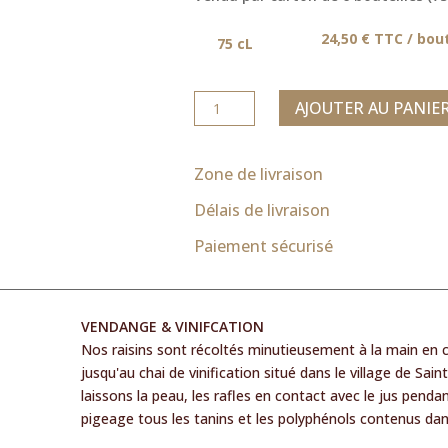
24,50 € TTC / bout
75 cL
quantité
AJOUTER AU PANIE
de
LA
VOÛTE
Zone de livraison
DU
Délais de livraison
VERDUS
LA
Paiement sécurisé
SOURCE
DE
L'AMOUR
VENDANGE & VINIFCATION
Nos raisins sont récoltés minutieusement à la main en ca
jusqu'au chai de vinification situé dans le village de Sai
laissons la peau, les rafles en contact avec le jus pendan
pigeage tous les tanins et les polyphénols contenus dans