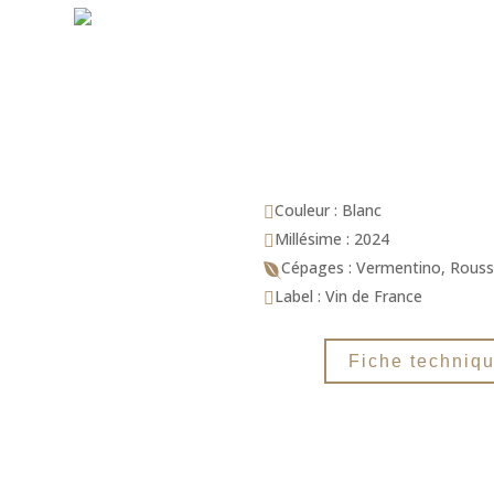
Couleur : Blanc

Millésime : 2024

Cépages : Vermentino, Rouss

Label : Vin de France

Fiche techniq